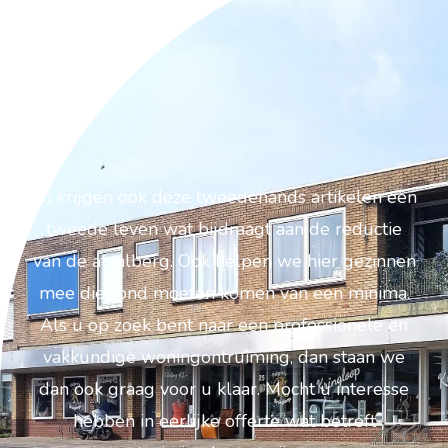
Zo krijgen ook deze tweedehands artikelen een
tweede leven wat bijdraagt aan de reductie
van de afvalberg. Ook helpen we hier gezinnen
mee die rond moeten komen van een minima.
Als u op zoek bent naar een professionele en
vakkundige woningontruiming, dan staan we
dan ook graag voor u klaar. Mocht u interesse
hebben in eerlijke offerte wat betreft