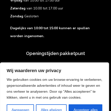
Vrijdag
van 10.00 tot 17.00 uur
Zaterdag
van 10.00 tot 17.00 uur
Zondag
Gesloten
Dagelijks van 10:00 tot 15:00 kunnen er spullen
worden ingenomen.
Openingstijden pakketpunt
Dagelijks van 10:00 tot 16:45
kunt u
pakketten
van
Wij waarderen uw privacy
DHL, DPD, Vinted en Mondial
afhalen en afgeven
.
We gebruiken cookies om uw browse-ervaring te verbeteren,
gepersonaliseerde advertenties of inhoud weer te geven en
ons verkeer te analyseren. Door op "Alles accepteren" te
klikken, stemt u in met ons gebruik van cookies.
Aanpassen
Alles afwijzen
Accepteer alles